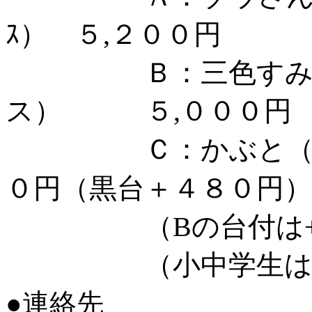
ｽ） ５,２００円
Ｂ：三色すみれ（
ス） ５,０００円
Ｃ：かぶと（ステ
０円（黒台＋４８０円）
（Bの台付は+７
（小中学生
●連絡先