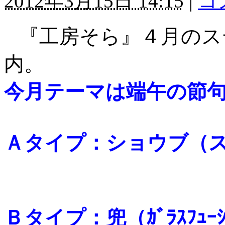
2012年3月15日 14:15
|
コ
『工房そら』４月のス
内。
今月テーマは端午の節
Ａタイプ：ショウブ（
Ｂタイプ：兜（ｶﾞﾗｽﾌｭｰｼ