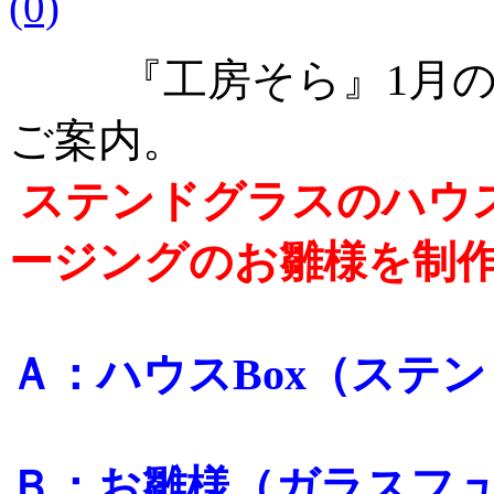
(0)
『工房そら』1月
ご案内。
ステンドグラスのハウス
ージングのお雛様を制
Ａ：ハウスBox（ステ
Ｂ：お雛様
（ガラスフ