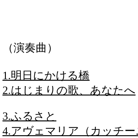
（演奏曲）
1.明日にかける橋
2.はじまりの歌、あなたへ
3.ふるさと
4.アヴェマリア（カッチー