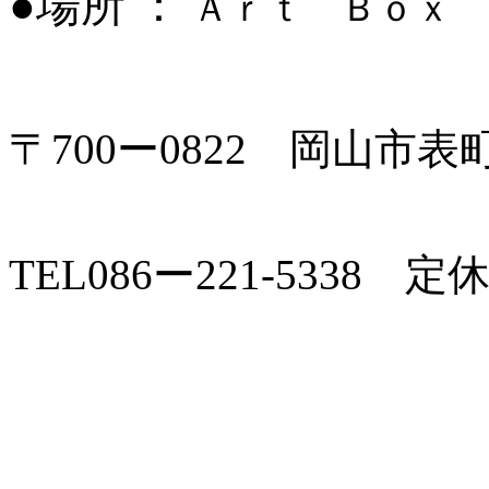
●場所 ：
Ａｒｔ Ｂｏｘ
〒
700
ー0822 岡山市
TEL086
ー
221-5338 