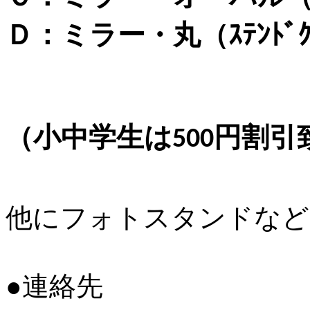
Ｄ：ミラー・丸
（
ｽﾃﾝﾄﾞ
（小中学生は
円割引
500
他にフォトスタンドなど
●連絡先