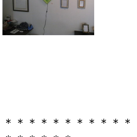
＊＊＊＊＊＊＊＊＊＊＊