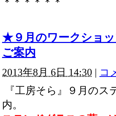
＊＊＊＊＊＊
★９月のワークショッ
ご案内
2013年8月 6日 14:30
|
コメ
『工房そら』９月のス
内。